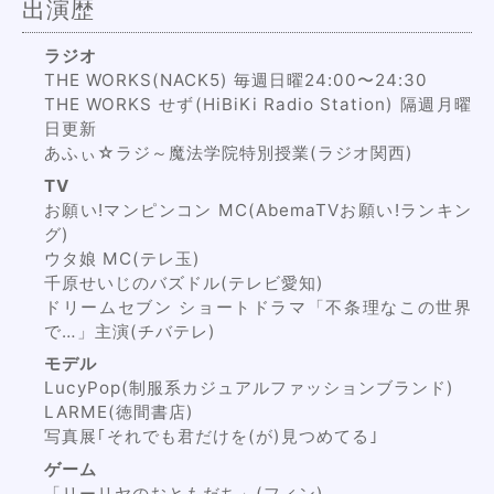
出演歴
ラジオ
THE WORKS(NACK5) 毎週日曜24:00〜24:30
THE WORKS せず(HiBiKi Radio Station) 隔週月曜
日更新
あふぃ☆ラジ～魔法学院特別授業(ラジオ関西)
TV
お願い!マンピンコン MC(AbemaTVお願い!ランキン
グ)
ウタ娘 MC(テレ玉)
千原せいじのバズドル(テレビ愛知)
ドリームセブン ショートドラマ「不条理なこの世界
で…」主演(チバテレ)
モデル
LucyPop(制服系カジュアルファッションブランド)
LARME(徳間書店)
写真展｢それでも君だけを(が)見つめてる｣
ゲーム
「リーリヤのおともだち」(フィン)