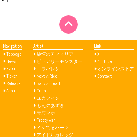
Navigation
Artist
Link
Toppage
純情のアフィリア
X
News
ピュアリーモンスター
Youtube
Event
エラバレシ
オンラインストア
Ticket
Next☆Rico
Contact
Release
Baby’z Breath
About
Crera
ユカフィン
もえのあずき
青海マホ
Pretty Ash
イケてるハーツ
アイドルカレッジ