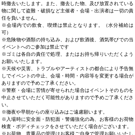
時撤去いたします。また、撤去した物、及び放置されている
物に関して盗難・破損など主催者・会場・出演者は一切の責
任を負いません。
※会場内での飲食、喫煙は禁止となります。（水分補給は
可）
※危険物や酒類の持ち込み、および飲酒後、酒気帯びでの当
イベントへのご参加は禁止です
※ゴミは各自の責任で処理、またはお持ち帰りいただくよう
お願いいたします。
※天候や災害、トラブルやアーティストの都合により予告無
しでイベントの中止、会場・時間・内容等を変更する場合が
ありますので予めご了承ください。
※警察・会場に苦情が寄せられた場合はイベントそのものを
中止させていただく可能性がありますので予めご了承くださ
い。
※徹夜や早朝からの座り込みはご遠慮願います。
※入場時に安全面・防犯面・警備強化の為、お客様のお荷物
検査・ボディチェックをさせていただく場合がございます。
※お荷物、貴重品の管理はお客様ご自身で管理お願いいたし