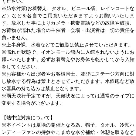
ください。
※防水対策(お着替え、タオル、ビニール袋、レインコートな
ど）などを各自でご用意いただきますようお願いいたしま
す。放水した事によりカメラ・携帯電話などの故障や破損、
お荷物が濡れた場合の主催者・会場・出演者は一切の責任を
負いません。
※上半身裸、水着などでご観覧は禁止させていただきます。
※濡れた状態で、イオンモール館内に入館されないようにお
願いいたします。必ずお着替えやお身体を乾かしてから入館
をしてください。
※お客様から出演者やお客様同士、並びにステージ方向に対
し放水する行為は禁止とさせていただきます。水鉄砲など放
水器具の持ち込みは禁止となります。
※雨天決行予定ですが、天候状況によっては通常のライブに
変更する場合がございます。
【熱中症対策について】
※本イベントは夏場の開催となる為、帽子、タオル、冷却ハ
ンディーファンの持参やこまめな水分補給・休憩を取るなど