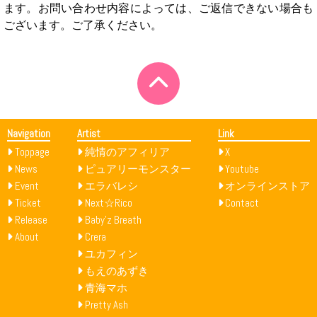
ます。お問い合わせ内容によっては、ご返信できない場合も
ございます。ご了承ください。
Navigation
Artist
Link
Toppage
純情のアフィリア
X
News
ピュアリーモンスター
Youtube
Event
エラバレシ
オンラインストア
Ticket
Next☆Rico
Contact
Release
Baby’z Breath
About
Crera
ユカフィン
もえのあずき
青海マホ
Pretty Ash