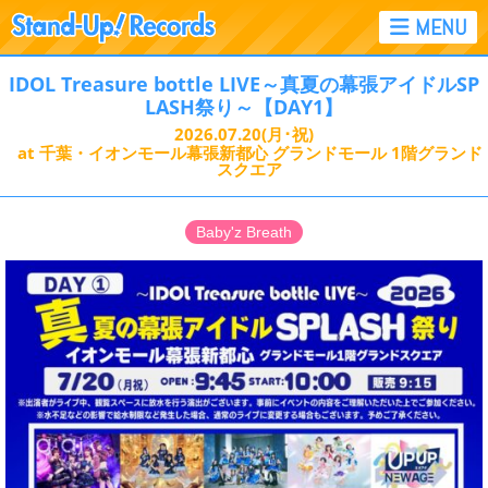
IDOL Treasure bottle LIVE～真夏の幕張アイドルSP
LASH祭り～【DAY1】
2026.07.20
(月･祝)
at 千葉・イオンモール幕張新都心 グランドモール 1階グランド
スクエア
Baby'z Breath