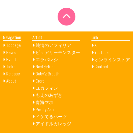
Navigation
Artist
Link
Toppage
純情のアフィリア
X
News
ピュアリーモンスター
Youtube
Event
エラバレシ
オンラインストア
Ticket
Next☆Rico
Contact
Release
Baby’z Breath
About
Crera
ユカフィン
もえのあずき
青海マホ
Pretty Ash
イケてるハーツ
アイドルカレッジ