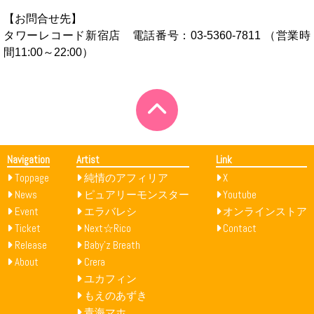
【お問合せ先】
タワーレコード新宿店 電話番号：03-5360-7811 （営業時
間11:00～22:00）
Navigation
Artist
Link
Toppage
純情のアフィリア
X
News
ピュアリーモンスター
Youtube
Event
エラバレシ
オンラインストア
Ticket
Next☆Rico
Contact
Release
Baby’z Breath
About
Crera
ユカフィン
もえのあずき
青海マホ