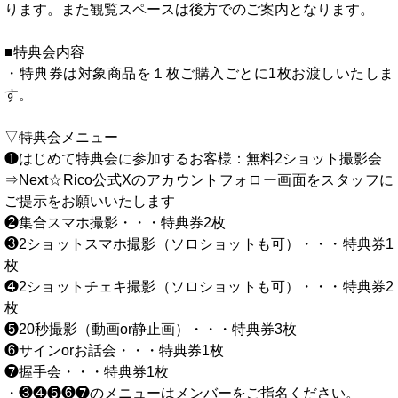
ります。また観覧スペースは後方でのご案内となります。
■特典会内容
・特典券は対象商品を１枚ご購入ごとに1枚お渡しいたしま
す。
▽特典会メニュー
❶はじめて特典会に参加するお客様：無料2ショット撮影会
⇒Next☆Rico公式Xのアカウントフォロー画面をスタッフに
ご提示をお願いいたします
❷集合スマホ撮影・・・特典券2枚
❸2ショットスマホ撮影（ソロショットも可）・・・特典券1
枚
❹2ショットチェキ撮影（ソロショットも可）・・・特典券2
枚
❺20秒撮影（動画or静止画）・・・特典券3枚
❻サインorお話会・・・特典券1枚
❼握手会・・・特典券1枚
・❸❹❺❻❼のメニューはメンバーをご指名ください。