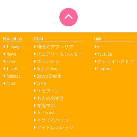
Navigation
Artist
Link
Toppage
純情のアフィリア
X
News
ピュアリーモンスター
Youtube
Event
エラバレシ
オンラインストア
Ticket
Next☆Rico
Contact
Release
Baby’z Breath
About
Crera
ユカフィン
もえのあずき
青海マホ
Pretty Ash
イケてるハーツ
アイドルカレッジ