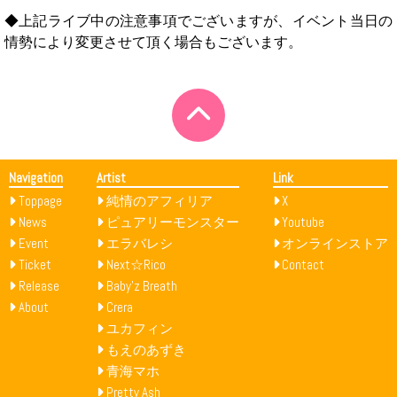
◆上記ライブ中の注意事項でございますが、イベント当日の
情勢により変更させて頂く場合もございます。
Navigation
Artist
Link
Toppage
純情のアフィリア
X
News
ピュアリーモンスター
Youtube
Event
エラバレシ
オンラインストア
Ticket
Next☆Rico
Contact
Release
Baby’z Breath
About
Crera
ユカフィン
もえのあずき
青海マホ
Pretty Ash