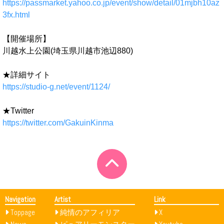
https://passmarket.yahoo.co.jp/event/show/detail/01mjbh10az
3fx.html
【開催場所】
川越水上公園(埼玉県川越市池辺880)
★詳細サイト
https://studio-g.net/event/1124/
★Twitter
https://twitter.com/GakuinKinma
Navigation
Artist
Link
Toppage
純情のアフィリア
X