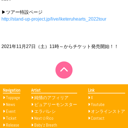
▶ツアー特設ページ
http://stand-up-project.jp/live/iketeruhearts_2022tour
2021年11月27日（土）11時～からチケット発売開始！！
Navigation
Artist
Link
Toppage
純情のアフィリア
X
News
ピュアリーモンスター
Youtube
Event
エラバレシ
オンラインストア
Ticket
Next☆Rico
Contact
Release
Baby’z Breath