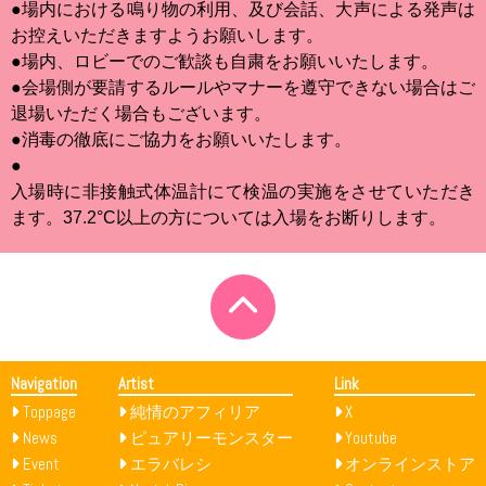
●場内における鳴り物の利用、及び会話、大声による発声は
お控えいただきますようお願いします。
●場内、ロビーでのご歓談も自粛をお願いいたします。
●会場側が要請するルールやマナーを遵守できない場合はご
退場いただく場合もございます。
●消毒の徹底にご協力をお願いいたします。
●
入場時に非接触式体温計にて検温の実施をさせていただき
ます。37.2°C以上の方については入場をお断りします。
Navigation
Artist
Link
Toppage
純情のアフィリア
X
News
ピュアリーモンスター
Youtube
Event
エラバレシ
オンラインストア