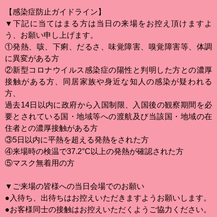
【感染症防止ガイドライン】
▼下記に当てはまる方は当日の来場をお控え頂けますよ
う、お願い申し上げます。
①発熱、咳、下痢、だるさ、味覚障害、嗅覚障害等、体調
に異変がある方
②新型コロナウイルス感染症の陽性と判明した方との濃厚
接触がある方、同居家族や身近な知人の感染が疑われる
方、
過去14日以内に政府から入国制限、入国後の観察期間を必
要とされている国・地域等への渡航及び当該国・地域の在
住者との濃厚接触がある方
③5日以内に平熱を超える発熱をされた方
④来場時の検温で37.2°C以上の発熱が確認された方
⑤マスク無着用の方
▼ご来場の皆様への当日会場でのお願い
●入待ち、出待ちはお控えいただきますようお願いします。
●お客様同士の接触はお控えいただくようご協力ください。