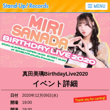
真田美璃BirthdayLive2020
イベント詳細
日付
2020年12月09日
(水)
開場
19:00
開演
19:30