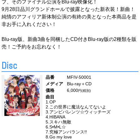
ブ、そのファイナル公演をBlu-ray映像化！
9月28日品川グランドホールで披露となった新衣装！新曲！
純情のアフィリア新体制公演の有終の美となった本商品を是
非お手に入れください！
Blu-ray版、新曲3曲を同梱したCD付きBlu-ray版の2種類を販
売！ご予約をお忘れなく！
Disc
MFIV-50001
Blu-ray＋CD
6,000
1.OP
2.この世界に魔法なんてないよ
3.アンビバレンツ☆ウィッチーズ
4.HIBANA
5.スキハ無敵
6.S•M•L☆
7.究極アンバランス!!
8.Go my love