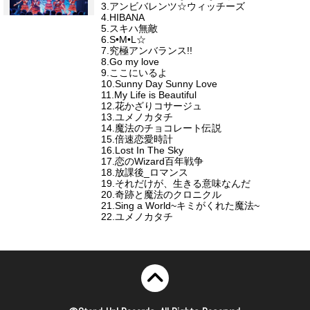
3.アンビバレンツ☆ウィッチーズ
4.HIBANA
5.スキハ無敵
6.S•M•L☆
7.究極アンバランス!!
8.Go my love
9.ここにいるよ
10.Sunny Day Sunny Love
11.My Life is Beautiful
12.花かざりコサージュ
13.ユメノカタチ
14.魔法のチョコレート伝説
15.倍速恋愛時計
16.Lost In The Sky
17.恋のWizard百年戦争
18.放課後_ロマンス
19.それだけが、生きる意味なんだ
20.奇跡と魔法のクロニクル
21.Sing a World~キミがくれた魔法~
22.ユメノカタチ