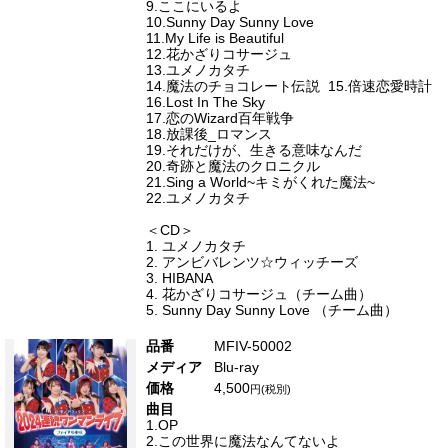
9.ここにいるよ
10.Sunny Day Sunny Love
11.My Life is Beautiful
12.花かざりコサージュ
13.ユメノカタチ
14.魔法のチョコレート伝説 15.倍速恋愛時計
16.Lost In The Sky
17.恋のWizard百年戦争
18.放課後_ロマンス
19.それだけが、生きる意味なんだ
20.奇跡と魔法のクロニクル
21.Sing a World~キミがくれた魔法~
22.ユメノカタチ
＜CD＞
1. ユメノカタチ
2. アンビバレンツ☆ウィッチーズ
3. HIBANA
4. 花かざりコサージュ（チーム曲）
5. Sunny Day Sunny Love （チーム曲）
MFIV-50002
Blu-ray
4,500
1.OP
2.この世界に魔法なんてないよ