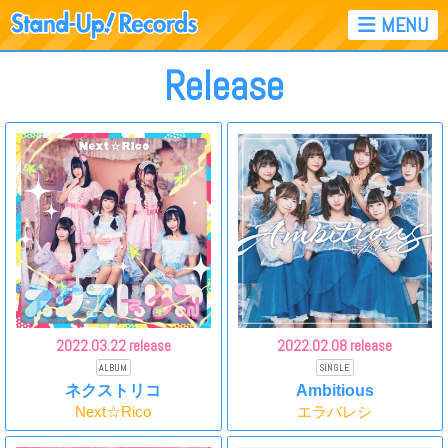
Release
2022.
03.22 release
2022.
02.08 release
ALBUM
SINGLE
ネクストリコ
Ambitious
Next☆Rico
エラバレシ