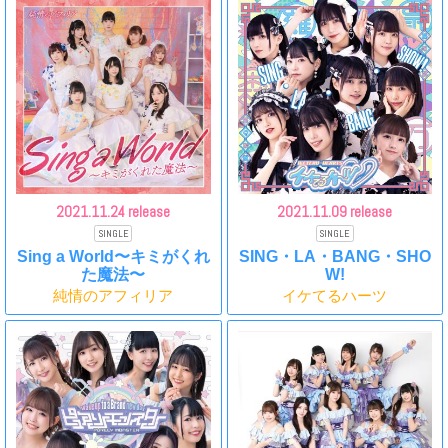
2021.
11.24 release
2021.
11.09 release
SINGLE
SINGLE
Sing a World〜キミがくれ
SING・LA・BANG・SHO
た魔法〜
W!
純情のアフィリア
イケてるハーツ