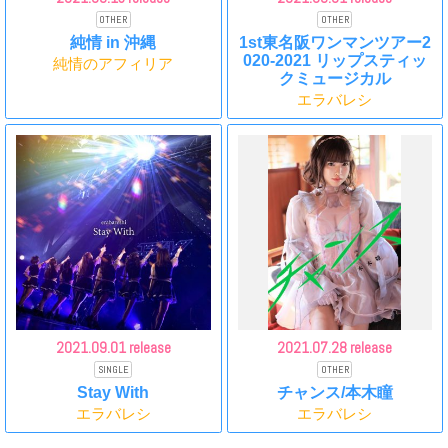
OTHER
OTHER
純情 in 沖縄
1st東名阪ワンマンツアー2
020-2021 リップスティッ
純情のアフィリア
クミュージカル
エラバレシ
2021.
09.01 release
2021.
07.28 release
SINGLE
OTHER
Stay With
チャンス/本木瞳
エラバレシ
エラバレシ