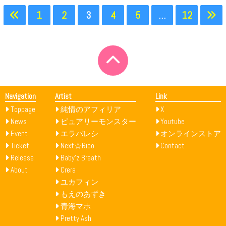
1
2
3
4
5
…
12
Navigation
Artist
Link
Toppage
純情のアフィリア
X
News
ピュアリーモンスター
Youtube
Event
エラバレシ
オンラインストア
Ticket
Next☆Rico
Contact
Release
Baby’z Breath
About
Crera
ユカフィン
もえのあずき
青海マホ
Pretty Ash