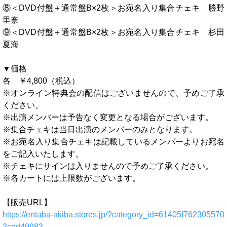
⑧＜DVD付盤＋通常盤B×2枚＞お宛名入り集合チェキ 勝野
里奈
⑨＜DVD付盤＋通常盤B×2枚＞お宛名入り集合チェキ 杉田
夏海
▼価格
各 ￥4,800（税込）
※オンライン特典会の配信はございませんので、予めご了承
ください。
※出演メンバーは予告なく変更となる場合がございます。
※集合チェキは当日出演のメンバーのみとなります。
※お宛名入り集合チェキは記載しているメンバーよりお宛名
をご記入いたします。
※チェキにサインは入りませんので予めご了承ください。
※各カートには上限数がございます。
【販売URL】
https://entaba-akiba.stores.jp/?category_id=61405f762305570
3ced49983