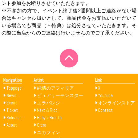
ント参加をお断りさせていただきます。
※不参加の方で、イベント終了後2週間以上ご連絡がない場
合はキャンセル扱いとして、商品代金をお支払いいただいて
いる場合でも商品（＋特典）は処分させていただきます。そ
の際に当店からのご連絡は行いませんのでご了承ください。
Navigation
Artist
Link
Toppage
純情のアフィリア
X
News
ピュアリーモンスター
Youtube
Event
エラバレシ
オンラインストア
Ticket
Next☆Rico
Contact
Release
Baby’z Breath
About
Crera
ユカフィン